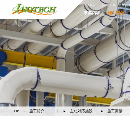
商業施設、テナントビル、公共施
事業内容
施工紹介
TOP
施工紹介
主な対応施設
施工実績